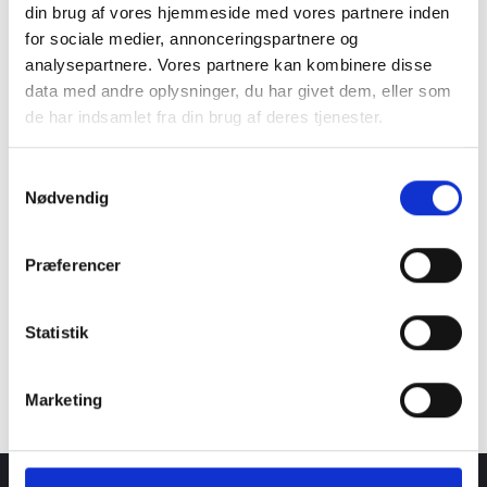
din brug af vores hjemmeside med vores partnere inden
Herefter trækkes luftslanger til forsyningsmanifold og
for sociale medier, annonceringspartnere og
ventiler. Der er 3D modeller af den færdige maskine til
analysepartnere. Vores partnere kan kombinere disse
rådighed, så maskinmontøren får samlet maskinen perfekt.
data med andre oplysninger, du har givet dem, eller som
de har indsamlet fra din brug af deres tjenester.
Samtykkevalg
Nødvendig
Præferencer
Statistik
Marketing