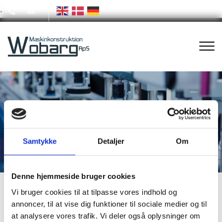
.
Gå
til
Mekanisk montage
hovedindhold
Mekanisk montage
Samtykke
Detaljer
Om
Denne hjemmeside bruger cookies
Vi bruger cookies til at tilpasse vores indhold og
Her bygges og forenes alle nyproducerede maskindele,
annoncer, til at vise dig funktioner til sociale medier og til
indkøbte kvalitets normdele og maskinstativer til en
at analysere vores trafik. Vi deler også oplysninger om
mekanisk færdigmonteret maskine.