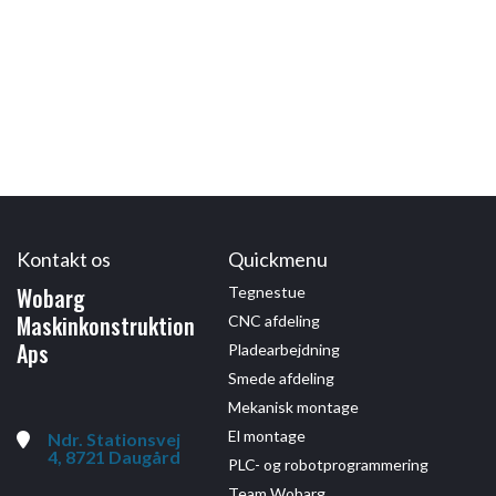
Kontakt os
Quickmenu
Wobarg
Tegnestue
Maskinkonstruktion
CNC afdeling
Aps
Pladearbejdning
Smede afdeling
Mekanisk montage
El montage
Ndr. Stationsvej
4, 8721 Daugård
PLC- og robotprogrammering
Team Wobarg