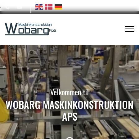
.
Gå
til
hovedindhold
Velkommen til
WOBARG MASKINKONSTRUKTION
APS