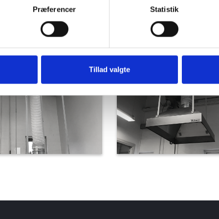
rocesser.
Præferencer
Statistik
ndt arbejdsmiljø.
Tillad valgte