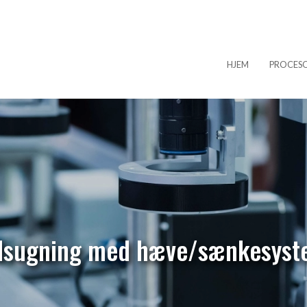
system
HJEM
PROCES
dsugning med hæve/sænkesyst