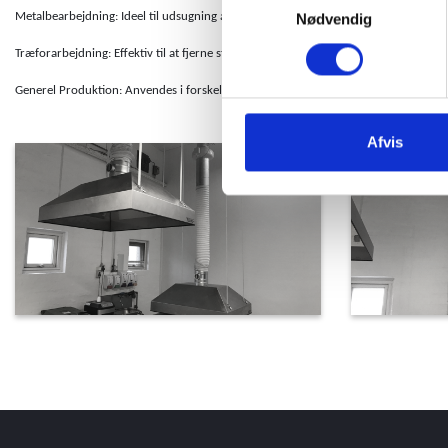
Metalbearbejdning: Ideel til udsugning af røg og partikler fra metalbearbejdningsp
Nødvendig
Træforarbejdning: Effektiv til at fjerne støv og røg i træbearbejdningsmiljøer.
Generel Produktion: Anvendes i forskellige industrier for at sikre ren luft og et su
Afvis