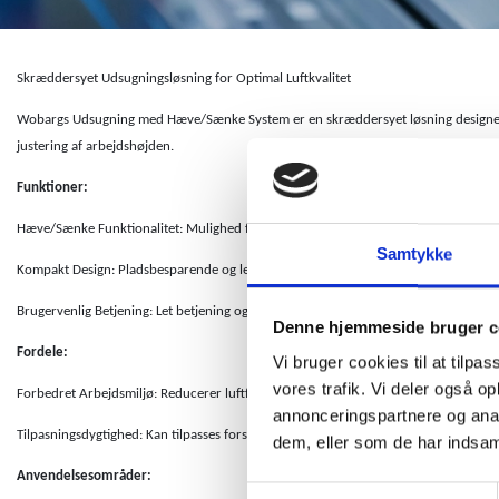
Skræddersyet Udsugningsløsning for Optimal Luftkvalitet
Wobargs Udsugning med Hæve/Sænke System er en skræddersyet løsning designet til 
justering af arbejdshøjden.
Funktioner:
Hæve/Sænke Funktionalitet: Mulighed for justering af udsugningshøjden, hvilket gø
Samtykke
Kompakt Design: Pladsbesparende og let at integrere i forskellige produktionsmiljø
Brugervenlig Betjening: Let betjening og kontrol for optimal anvendelse.
Denne hjemmeside bruger c
Fordele:
Vi bruger cookies til at tilpas
vores trafik. Vi deler også 
Forbedret Arbejdsmiljø: Reducerer luftforurening og skaber et sundt og sikkert ar
annonceringspartnere og anal
Tilpasningsdygtighed: Kan tilpasses forskellige produktionsprocesser og arbejdso
dem, eller som de har indsaml
Anvendelsesområder:
Samtykkevalg