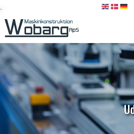
.
Gå
+45 75 61 7 9 13
info@wobarg.dk
til
hovedindhold
Udsugning med hæve/sænke
U