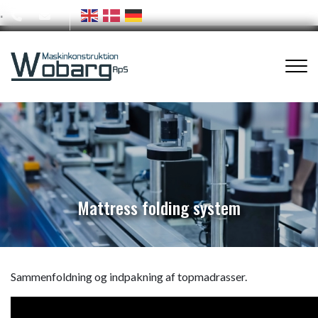
.
Gå
til
Mattress folding system
hovedindhold
Mattress folding system
Sammenfoldning og indpakning af topmadrasser.