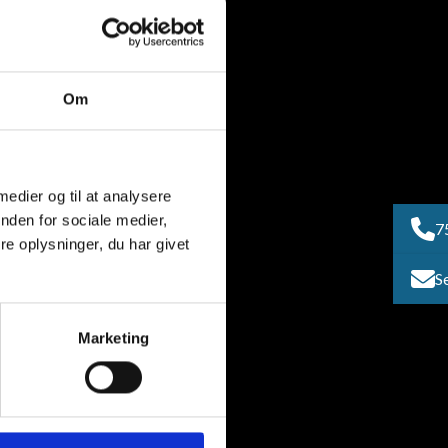
Om
 medier og til at analysere
nden for sociale medier,
7
e oplysninger, du har givet
S
Marketing