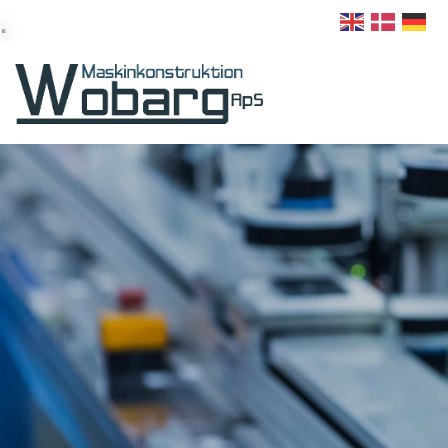
.
Gå
+45 75 61 7 9 13
info@wobarg.dk
til
hovedindhold
Håndtering af brædder