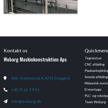
Kontakt os
Quickmen
Wobarg Maskinkonstruktion Aps
Tegnestue
CNC afdeling
Pladearbejdnin
Smede afdeling
Ndr. Stationsvej 4, 8721 Daugård
Mekanisk mont
+45 75 61 7 9 13
El montage
PLC- og robot
info@wobarg.dk
Team Wobarg