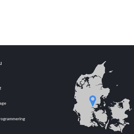
u
g
age
programmering